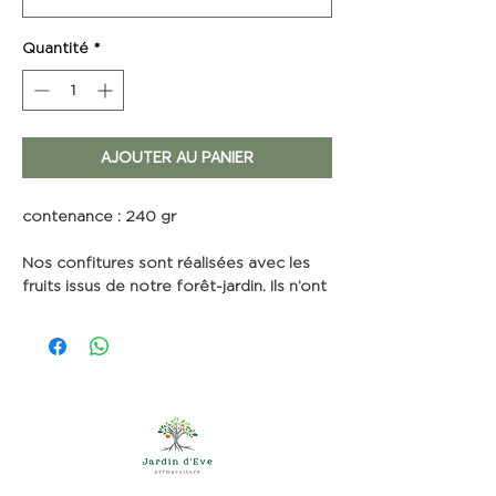
Quantité
*
AJOUTER AU PANIER
contenance
: 240 gr
Nos confitures sont réalisées avec les
fruits issus de notre forêt-jardin. Ils n’ont
jamais connu le moindre traitement
chimique. Les arbres sont soignés en
mode permaculture, avec des purins,
des décoctions de plantes de chez
nous, des huiles essentielles et de
l’homéopathie. Les résultats sont là, les
goûts des confitures valent le détour.
Composition