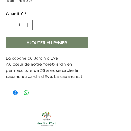
Taxe Incluse
Quantité
*
AJOUTER AU PANIER
La cabane du Jardin d'Eve
Au cœur de notre forêt-jardin en
permaculture de 35 ares se cache la
cabane du Jardin d'Eve. La cabane est
nichée dans un environnement paisible
abondant de fruits et plantes
aromatiques. Ideal pour vos shootings
photos ou évènements en petit comité.
- prix : 460€ HTVA / jour
- superficie : 14 m²
- jusqu'à 6 personnes